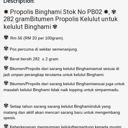
Description:
✸
✸
✾
Propolis Binghami Stok No PB02
,
282 gramBitumen Propolis Kelulut untuk
✾
kelulut Binghami
✾
Rm 56 (RM 20 per 100gram).
✾
Pos percuma di sekitar semenanjung.
✾
Berat bersih 282 ± 2 gram.
✾
Bitumen/Propolis dari sarang kelulut Binghamiamat sesuai di
jadi umpan perangkap terutama untuk kelulut Binghami.
✾
Bitumen/Propolis dari sarang kelulut Binghamisesuai juga untuk
masalah kelulut Binghami tidak naik topping untuk simpanmadu.
✾
Setiap tahun sarang sarang kelulut Binghamiinduk yang
matang dan aktif akan mencari sarang baru untuk mengembang
spesis.
✾
Keberkesanan mengumpan kelulutbergantung kepada musim