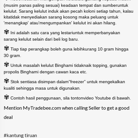
(musim panas paling sesuai) keadaan tempat dan sumberuntuk
kelulut. Sarang kelulut induk akan pecah koloni setiap tahun, kalau
kitatidak menyediakan sarang kosong maka peluang untuk
'menangkap' atau'mengumpankan' kelulut ini akan hilang.
✾
Ini adalah satu cara yang lestariuntuk memperbanyakan
sarang kelulut selain dari beli log baru.
✾
Tiap tiap perangkap boleh guna lebihkurang 10 gram hingga
30 gram.
✾
Untuk masalah kelulut Binghami tidaknaik topping, gunakan
propolis Binghami dengan cawan kaca etc.
✾
Stok sentiasa disimpan dalam“freezer” untuk mengekalkan
kualiti sehingga masa untuk digunakan.
✾
Contoh hasil penggunaan, sila tontonvideo Youtube di bawah.
Mention MyTradebee.com when calling Seller to get a good
deal
#kantung tiruan