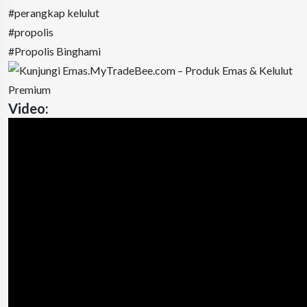
#perangkap kelulut
#propolis
#Propolis Binghami
Video: