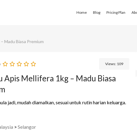
Home
Blog
Pricing Plan
Ab
g – Madu Biasa Premium
s
Views:
109
 Apis Mellifera 1kg – Madu Biasa
um
la jadi, mudah diamalkan, sesuai untuk rutin harian keluarga.
laysia
>
Selangor