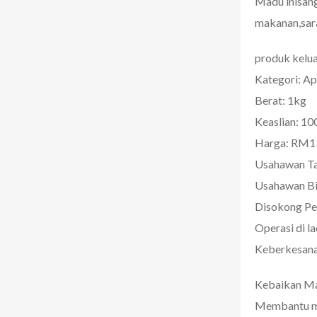
Madu inisang
makanan,sarap
produk kelua
Kategori:
Ap
Berat:
1kg
Keaslian:
100
Harga:
RM13
Usahawan T
Usahawan B
Disokong Pe
Operasi di l
Keberkesanan
Kebaikan Ma
Membantu me