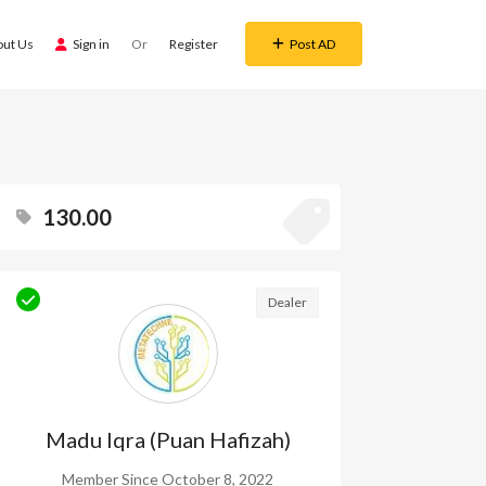
out Us
Sign in
Or
Register
Post AD
130.00
Dealer
Madu Iqra (Puan Hafizah)
Member Since October 8, 2022