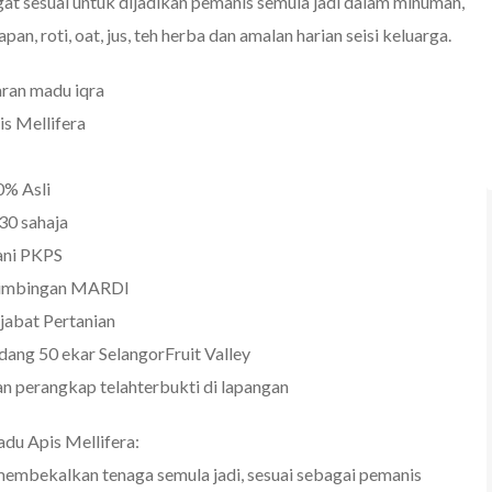
at sesuai untuk dijadikan pemanis semula jadi dalam minuman,
an, roti, oat, jus, teh herba dan amalan harian seisi keluarga.
ran madu iqra
is Mellifera
% Asli
0 sahaja
ani PKPS
imbingan MARDI
jabat Pertanian
adang 50 ekar SelangorFruit Valley
 perangkap telahterbukti di lapangan
du Apis Mellifera:
mbekalkan tenaga semula jadi, sesuai sebagai pemanis