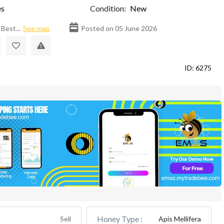
s
Condition:
New
Best...
See map
Posted on 05 June 2026
ID: 6275
Honey Type :
Sell
Apis Mellifera