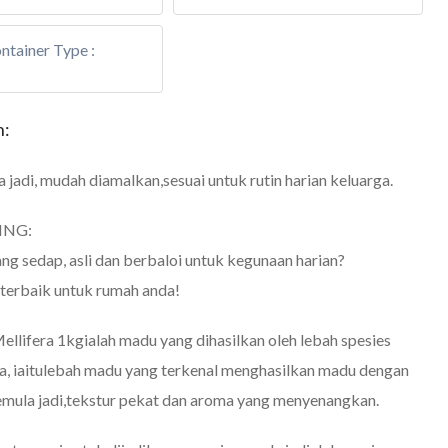
tainer Type :
n:
 jadi, mudah diamalkan,sesuai untuk rutin harian keluarga.
ING:
g sedap, asli dan berbaloi untuk kegunaan harian?
n terbaik untuk rumah anda!
ellifera 1kg
ialah madu yang dihasilkan oleh lebah spesies
ra
, iaitulebah madu yang terkenal menghasilkan madu dengan
emula jadi,tekstur pekat dan aroma yang menyenangkan.