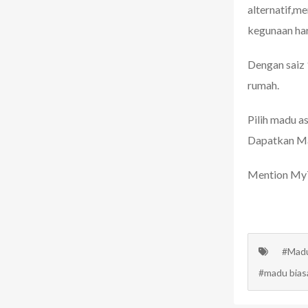
alternatif,m
kegunaan har
Dengan saiz
rumah.
Pilih madu as
Dapatkan
Ma
Mention MyTr
#Madu
#madu bias