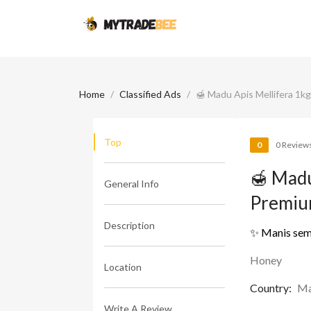
Home
Classified Ads
🍯 Madu Apis Mellifera 1k
Top
0
0 Review
🍯 Madu
General Info
Premi
Description
✨ Manis semu
Honey
Location
Country:
Ma
Write A Review