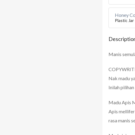
Honey Con
Plastic Jar
Descriptio
Manis semula
COPYWRIT
Nak madu yan
Inilah piliha
Madu Apis M
Apis mellife
rasa manis s