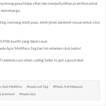
enyokong gaya hidup sihat dan menjadi pilihan praktikal untuk
iankeluarga.
1kg
, memang lebih puas, lebih jimat danlebih sesuai untuk stok
li.Pilih kualiti yang dipercayai.
du Apis Mellifera 1kg
hari ini sebelum stok habis!
adebee.com when calling Seller to get a good deal
 Apis Mellifera
#madu asli 1kg
#Madu Asli Malaysia
a premium
#madu iqra