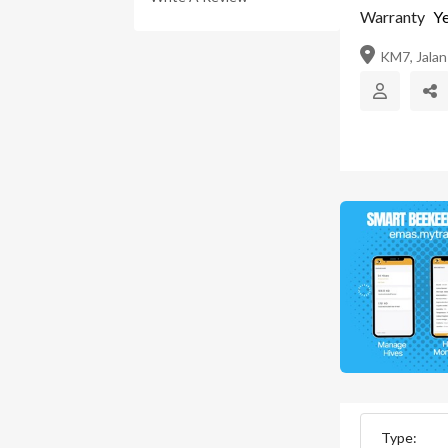
Warranty
Ye
KM7, Jalan 
Type: