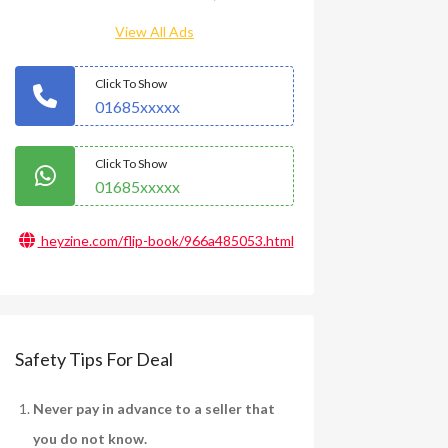
View All Ads
Click To Show
01685xxxxx
Click To Show
01685xxxxx
heyzine.com/flip-book/966a485053.html
Safety Tips For Deal
Never pay in advance to a seller that
you do not know.