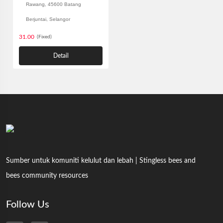
Rawang, 45600 Batang
Berjuntai, Selangor
31.00
(Fixed)
Detail
Sumber untuk komuniti kelulut dan lebah | Stingless bees and
bees community resources
Follow Us